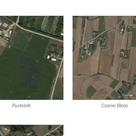
Pustelnik
Czarne Błoto