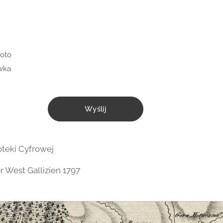
łoto
wka
Wyślij
oteki Cyfrowej
r West Gallizien 1797