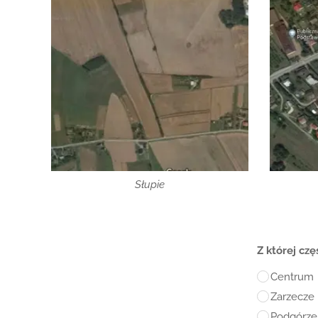
Słupie
Z której cz
Centrum
Zarzecze
Podgórze