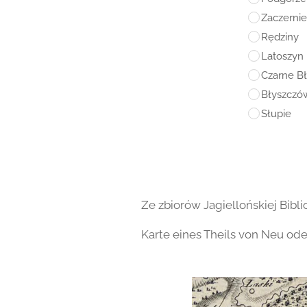
Zaczernie
Rędziny
Latoszyn
Czarne B
Błyszczó
Słupie
Ze zbiorów Jagiellońskiej Bibli
Karte eines Theils von Neu ode