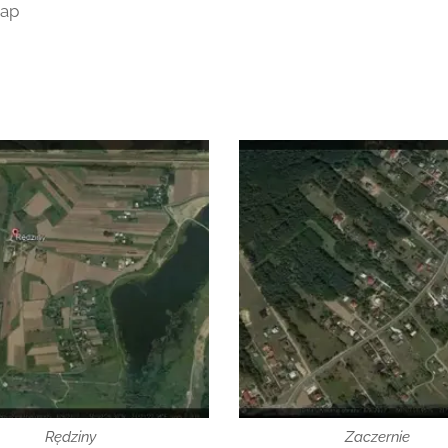
Map
Rędziny
Zaczernie